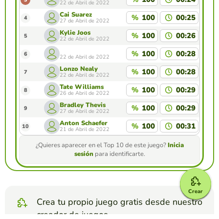
22 de Abril de 2022
Cai Suarez
%
100
00:25
4
27 de Abril de 2022
Kylie Joos
%
100
00:26
5
22 de Abril de 2022
‎‏‏‎ ‎ ‎‎‎‏‏‎ ‎
%
100
00:28
6
22 de Abril de 2022
Lonzo Nealy
%
100
00:28
7
22 de Abril de 2022
Tate Williams
%
100
00:29
8
26 de Abril de 2022
Bradley Thevis
%
100
00:29
9
27 de Abril de 2022
Anton Schaefer
%
100
00:31
10
21 de Abril de 2022
¿Quieres aparecer en el Top 10 de este juego?
Inicia
sesión
para identificarte.
Crear
Crea tu propio juego gratis desde nuestro
creador de juegos