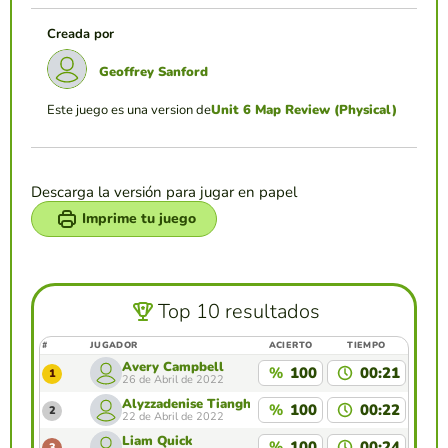
Creada por
Geoffrey Sanford
Este juego es una version de
Unit 6 Map Review (Physical)
Descarga la versión para jugar en papel
Imprime tu juego
Top 10 resultados
#
JUGADOR
ACIERTO
TIEMPO
Avery Campbell
%
100
00:21
1
26 de Abril de 2022
Alyzzadenise Tiangha
%
100
00:22
2
22 de Abril de 2022
Liam Quick
%
100
00:24
3