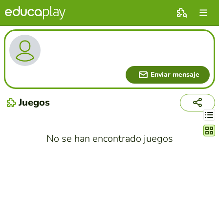
‎‏‏‎ ‎ ‎‎‎‏‏‎ ‎
Enviar mensaje
Juegos
Cambi
No se han encontrado juegos