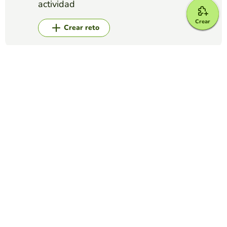
actividad
Crear
Crear reto
Top juegos
Video Quiz
PPAA: Golpe de calor
TAIS FEIJOÓ ALBERTE
(23)
Golpes de calor
Video Quiz
La Alhambra de Granada
EDUCAPLAY EDUCATIONAL RESOURCES
(172)
Responde a las preguntas sobre el siguiente vídeo de la
Alhambra de Granada, historia y construcción de uno de los
monumentos más bellos de España.