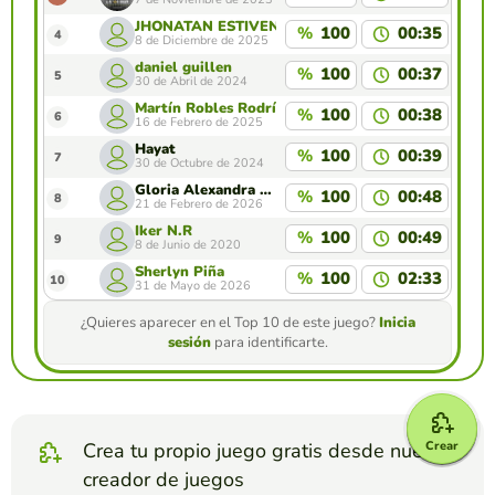
JHONATAN ESTIVEN CORTES SANDINO
%
100
00:35
4
8 de Diciembre de 2025
daniel guillen
%
100
00:37
5
30 de Abril de 2024
Martín Robles Rodríguez
%
100
00:38
6
16 de Febrero de 2025
Hayat
%
100
00:39
7
30 de Octubre de 2024
Gloria Alexandra Palacios Marquez
%
100
00:48
8
21 de Febrero de 2026
Iker N.R
%
100
00:49
9
8 de Junio de 2020
Sherlyn Piña
%
100
02:33
10
31 de Mayo de 2026
¿Quieres aparecer en el Top 10 de este juego?
Inicia
sesión
para identificarte.
Crear
Crea tu propio juego gratis desde nuestro
creador de juegos