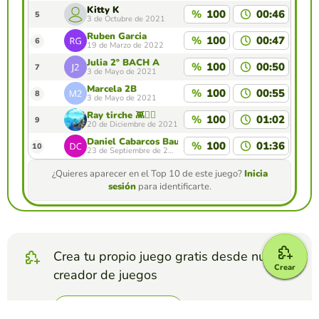
Kitty K
%
100
00:46
5
3 de Octubre de 2021
Ruben Garcia
%
100
00:47
6
19 de Marzo de 2022
Julia 2º BACH A
%
100
00:50
7
3 de Mayo de 2021
Marcela 2B
%
100
00:55
8
3 de Mayo de 2021
Ray tirche 👾🧝‍♂️
%
100
01:02
9
20 de Diciembre de 2021
Daniel Cabarcos Bautista
%
100
01:36
10
23 de Septiembre de 2021
¿Quieres aparecer en el Top 10 de este juego?
Inicia
sesión
para identificarte.
Crea tu propio juego gratis desde nuestro
Crear
creador de juegos
Crear video quiz