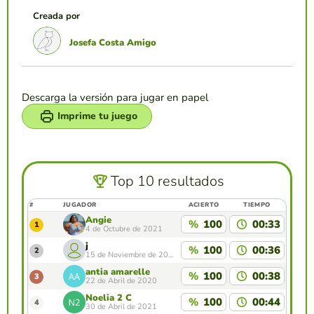
Creada por
Josefa Costa Amigo
Descarga la versión para jugar en papel
Imprime tu juego
Top 10 resultados
#
JUGADOR
ACIERTO
TIEMPO
Angie
%
100
00:33
1
4 de Octubre de 2021
j
%
100
00:36
2
15 de Noviembre de 2021
antia amarelle
%
100
00:38
3
22 de Abril de 2020
Noelia 2 C
%
100
00:44
4
30 de Abril de 2021