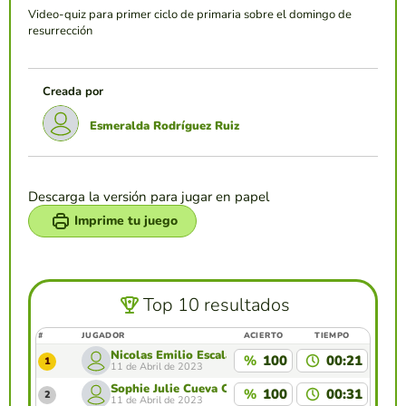
Video-quiz para primer ciclo de primaria sobre el domingo de
resurrección
Creada por
Esmeralda Rodríguez Ruiz
Descarga la versión para jugar en papel
Imprime tu juego
Top 10 resultados
#
JUGADOR
ACIERTO
TIEMPO
Nicolas Emilio Escalante Amezquita
%
100
00:21
1
11 de Abril de 2023
Sophie Julie Cueva Carrion
%
100
00:31
2
11 de Abril de 2023