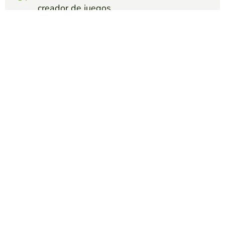
creador de juegos
Crear video quiz
Compite contra tus amigos para ver quien
consigue la mejor puntuación en esta
actividad
Crear reto
Top juegos
Video Quiz