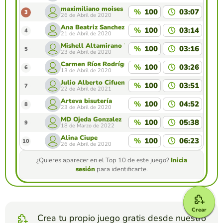
maximiliano moises cordova lopez
%
100
03:07
3
26 de Abril de 2020
Ana Beatriz Sanchez Gutierrez
%
100
03:14
4
21 de Abril de 2020
Mishell Altamirano Velasco
%
100
03:16
5
23 de Abril de 2020
Carmen Ríos Rodríguez
%
100
03:26
6
13 de Abril de 2020
Julio Alberto Cifuentes
%
100
03:51
7
22 de Abril de 2021
Arteva bisutería
%
100
04:52
8
23 de Abril de 2020
MD Ojeda Gonzalez
%
100
05:38
9
18 de Marzo de 2022
Alina Ciupe
%
100
06:23
10
26 de Abril de 2020
¿Quieres aparecer en el Top 10 de este juego?
Inicia
sesión
para identificarte.
Crear
Crea tu propio juego gratis desde nuestro