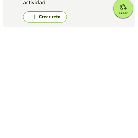
actividad
Crear
Crear reto
Top juegos
Video Quiz
Listening comprehension
ANA RODRIGUEZ
(42)
Watch the video, listen and answer the questions
Video Quiz
El lenguaje no verbal
EDUCAPLAY EDUCATIONAL RESOURCES
(725)
Videoquiz sobre la importancia del lenguaje no verbal en la
comunicación. Este ejemplo está basado en secuencias de
un único video.