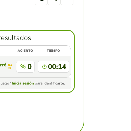
resultados
ACIERTO
TIEMPO
rréz
0
00:14
%
 juego?
Inicia sesión
para identificarte.