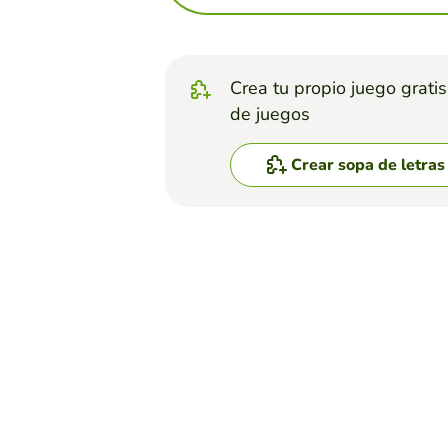
Crea tu propio juego grati
de juegos
Crear sopa de letras
Top juegos
Sopa de Letras
ENSOPADOS
YOFER BRYAN CALDERON HENAO
(141)