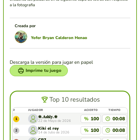
a la fotografia
Creada por
Yofer Bryan Calderon Henao
Descarga la versión para jugar en papel
Imprime tu juego
Top 10 resultados
#
JUGADOR
ACIERTO
TIEMPO
❀.𝐀𝐬𝐡𝐥𝐲.❀
%
100
00:08
1
22 de Mayo de 2026
Kiki el rey
%
100
00:08
2
14 de Julio de 2026
CR7