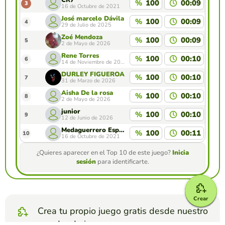
%
100
00:09
3
16 de Octubre de 2021
José marcelo Dávila Martínez
%
100
00:09
4
29 de Julio de 2025
Zoé Mendoza
%
100
00:09
5
2 de Mayo de 2026
Rene Torres
%
100
00:10
6
14 de Noviembre de 2025
DURLEY FIGUEROA
%
100
00:10
7
31 de Marzo de 2026
Aisha De la rosa
%
100
00:10
8
2 de Mayo de 2026
junior
%
100
00:10
9
12 de Junio de 2026
Medaguerrero Espacial X
%
100
00:11
10
16 de Octubre de 2021
¿Quieres aparecer en el Top 10 de este juego?
Inicia
sesión
para identificarte.
Crear
Crea tu propio juego gratis desde nuestro
creador de juegos