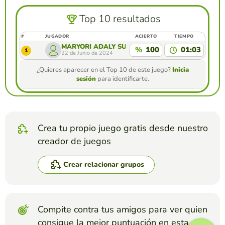
Top 10 resultados
#
JUGADOR
ACIERTO
TIEMPO
MARYORI ADALY SURCO LAURA
%
100
01:03
1
22 de Junio de 2024
¿Quieres aparecer en el Top 10 de este juego?
Inicia
sesión
para identificarte.
Crea tu propio juego gratis desde nuestro
creador de juegos
Crear relacionar grupos
Compite contra tus amigos para ver quien
consigue la mejor puntuación en esta