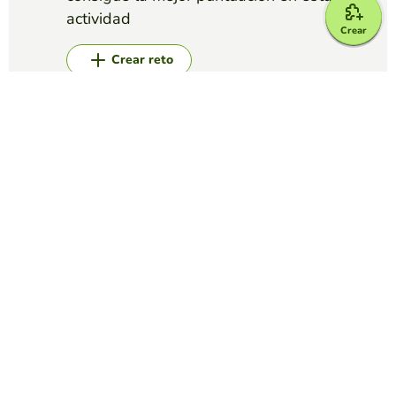
actividad
Crear
Crear reto
Top juegos
Relacionar Grupos
Diptongos e hiatos
JUAN FRANCISCO IZQUIERDO VARGAS
(141)
Entre las siguientes palabras identifica los diptongos y los
hiatos
Relacionar Grupos
Marcas de coches y países
EDUCAPLAY EDUCATIONAL RESOURCES
(634)
¿Sabes identificar qué logos de marcas de coche