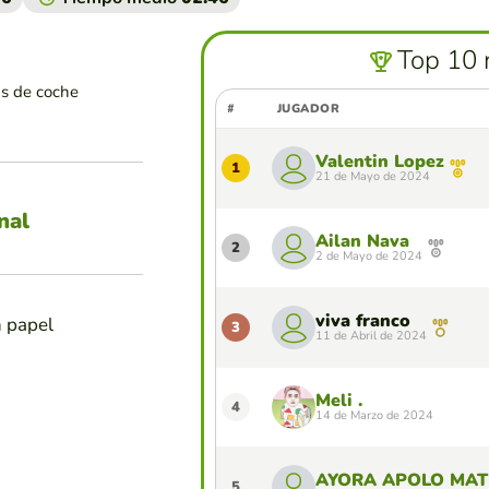
Top 10 
as de coche
#
JUGADOR
Valentin Lopez
1
21 de Mayo de 2024
nal
Ailan Nava
2
2 de Mayo de 2024
viva franco
n papel
3
11 de Abril de 2024
Meli .
4
14 de Marzo de 2024
AYORA APOLO MATI
5