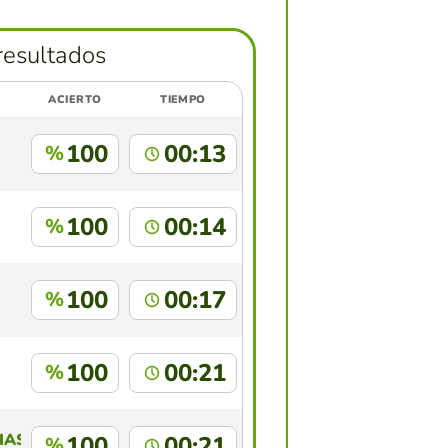
resultados
ACIERTO
TIEMPO
100
00:13
%
100
00:14
%
100
00:17
%
100
00:21
%
AS SEBASTIAN 10014
100
00:21
%