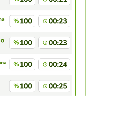
na
100
00:23
%
NO
100
00:23
%
ana Saltitopa
100
00:24
%
100
00:25
%
100
00:25
%
 juego?
Inicia sesión
para identificarte.