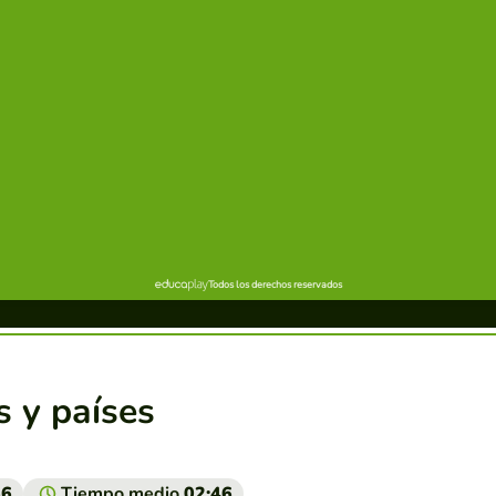
 y países
66
Tiempo medio
02:46