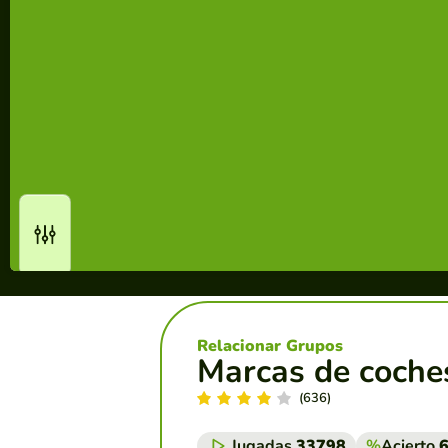
Relacionar Grupos
Marcas de coches
(636)
Jugadas
33798
%
Acierto