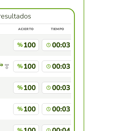
resultados
ACIERTO
TIEMPO
100
00:03
%
Cordeiro
100
00:03
%
100
00:03
%
100
00:03
%
100
00:04
%