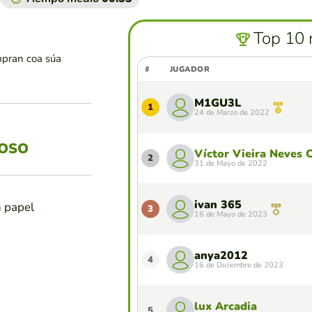
Top 10 
mpran coa súa
#
JUGADOR
M1GU3L
1
24 de Marzo de 2022
NOSO
Víctor Vieira Neves 
2
31 de Mayo de 2022
ivan 365
n papel
3
16 de Mayo de 2023
anya2012
4
16 de Diciembre de 2023
lux Arcadia
5