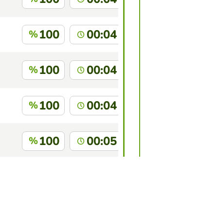
100
00:04
%
100
00:04
%
100
00:04
%
100
00:05
%
100
00:05
%
 juego?
Inicia sesión
para identificarte.