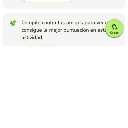
Compite contra tus amigos para ver quien
consigue la mejor puntuación en esta
Crear
actividad
Crear reto
Top juegos
Video Quiz
¿Por qué los gatos "amasan"?
EDUCAPLAY EDUCATIONAL RESOURCES
(256)
Descubre las causas que explican que los gatos "hagan
galletas".