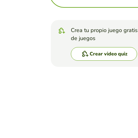
Crea tu propio juego grati
de juegos
Crear video quiz
Top juegos
Video Quiz
La Alhambra de Grana
EDUCAPLAY EDUCATIONAL RESOU
(172)