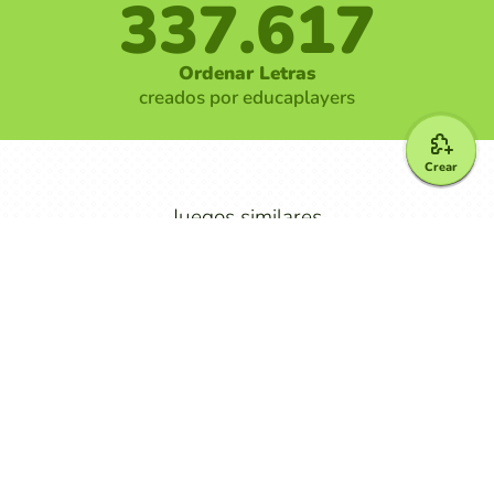
337.617
Ordenar Letras
creados por educaplayers
Crear
Juegos similares
Ordenar Palabras
Crucigrama
Otros juegos