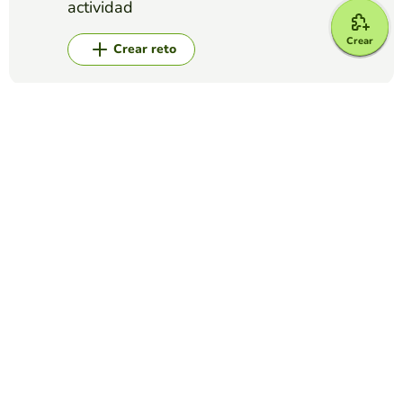
actividad
Crear
Crear reto
Top juegos
Completar Frases
OPEN UP 4 - UNIT 3 GRAMMAR (Countable and
uncountable nouns)
KAREN BLIXEN
(21)
Repasamos la gramática de la unidad.
Completar Frases
Past Simple
MIGUEL ANGEL
(50)
Completa las frases con la forma correcta del verbo que se