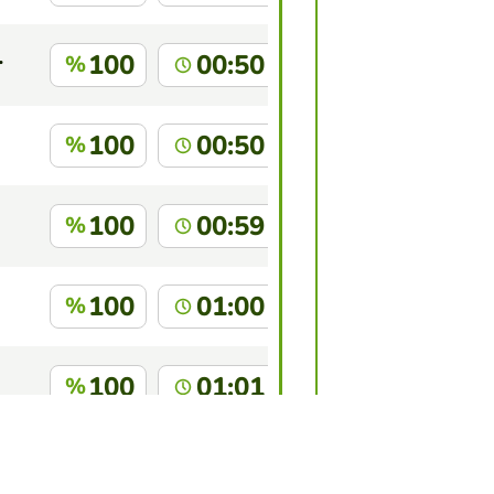
ento.edu
100
00:50
%
100
00:50
%
100
00:59
%
100
01:00
%
100
01:01
%
100
01:01
%