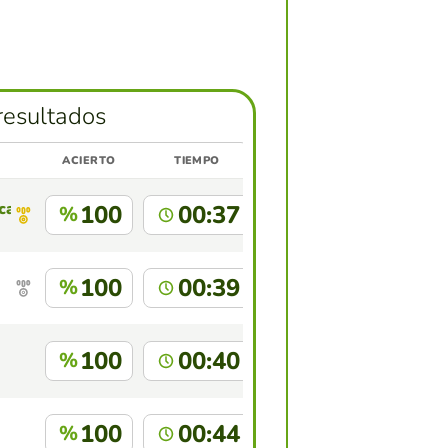
resultados
ACIERTO
TIEMPO
 campos castillo
100
00:37
%
100
00:39
%
100
00:40
%
100
00:44
%