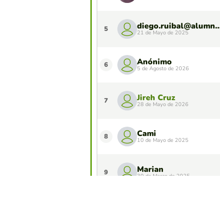
diego.ruibal@alumno.fom
5
21 de Mayo de 2025
Anónimo
6
5 de Agosto de 2026
Jireh Cruz
7
28 de Mayo de 2026
Cami
8
10 de Mayo de 2025
Marian
9
30 de Marzo de 2025
ASOREVICO ESP
10
26 de Septiembre de 2025