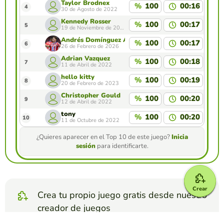
Taylor Brodnex
%
100
00:16
4
30 de Agosto de 2022
Kennedy Rosser
%
100
00:17
5
19 de Noviembre de 2023
Andrés Domínguez Aparicio
%
100
00:17
6
26 de Febrero de 2026
Adrian Vazquez
%
100
00:18
7
11 de Abril de 2022
hello kitty
%
100
00:19
8
20 de Febrero de 2023
Christopher Gould
%
100
00:20
9
12 de Abril de 2022
tony
%
100
00:20
10
11 de Octubre de 2022
¿Quieres aparecer en el Top 10 de este juego?
Inicia
sesión
para identificarte.
Crear
Crea tu propio juego gratis desde nuestro
creador de juegos