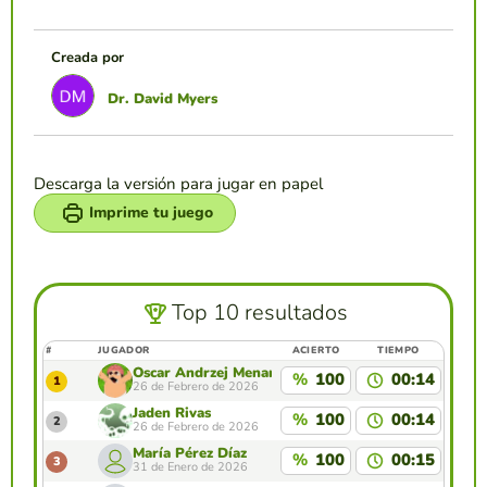
Creada por
Dr. David Myers
Descarga la versión para jugar en papel
Imprime tu juego
Top 10 resultados
#
JUGADOR
ACIERTO
TIEMPO
Óscar Andrzej Menard
%
100
00:14
1
26 de Febrero de 2026
Jaden Rivas
%
100
00:14
2
26 de Febrero de 2026
María Pérez Díaz
%
100
00:15
3
31 de Enero de 2026