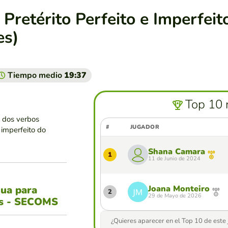
Pretérito Perfeito e Imperfeit
es)
Tiempo medio
19:37
Top 10 
a dos verbos
#
JUGADOR
 imperfeito do
Shana Camara
1
11 de Junio de 2024
gua para
Joana Monteiro
2
29 de Mayo de 2026
es - SECOMS
¿Quieres aparecer en el Top 10 de este