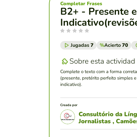
Completar Frases
B2+ - Presente e 
Indicativo(revisõ
Jugadas
7
%
Acierto
70
Sobre esta actividad
Complete o texto com a forma corret
(presente, pretérito perfeito simples e
indicativo).
Creada por
Consultório da Lín
Jornalistas , Camõ