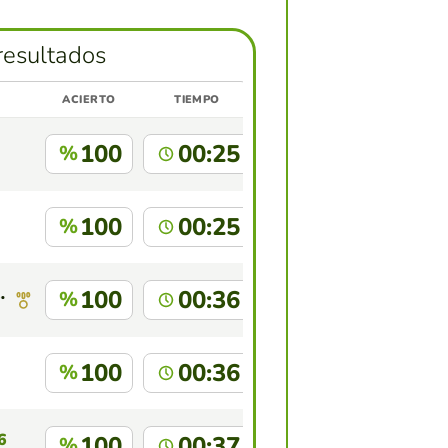
resultados
ACIERTO
TIEMPO
100
00:25
%
100
00:25
%
írito Santo
100
00:36
%
100
00:36
%
6
100
00:37
%