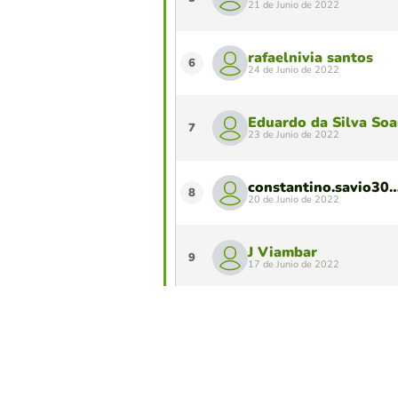
21 de Junio de 2022
rafaelnivia santos
6
24 de Junio de 2022
Eduardo da Silva Soa
7
23 de Junio de 2022
constantino.savio30@gm
8
20 de Junio de 2022
J Viambar
9
17 de Junio de 2022
Antónia Kastono Mar
10
21 de Junio de 2022
¿Quieres aparecer en el Top 10 de este