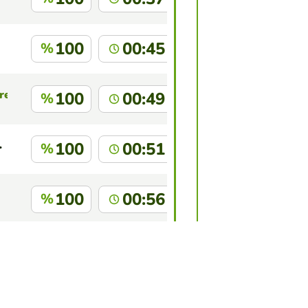
100
00:45
%
res
100
00:49
%
ail.com
100
00:51
%
100
00:56
%
tins
100
01:02
%
 juego?
Inicia sesión
para identificarte.