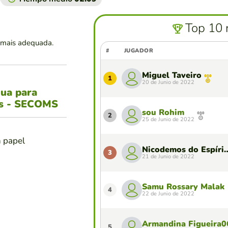
Top 10 
 mais adequada.
#
JUGADOR
Miguel Taveiro
1
20 de Junio de 2022
gua para
es - SECOMS
sou Rohim
2
25 de Junio de 2022
n papel
Nicodemos do Esp
3
21 de Junio de 2022
Samu Rossary Malak
4
22 de Junio de 2022
Armandina Figueira0
5