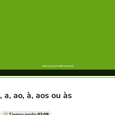
 a, ao, à, aos ou às
Tiempo medio
02:09