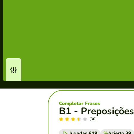
Completar Frases
B1 - Preposições,
(30)
Jugadas
619
%
Acierto
39