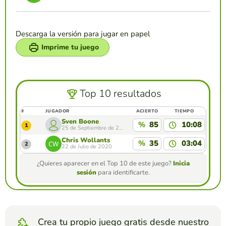
Descarga la versión para jugar en papel
Imprime tu juego
Top 10 resultados
#
JUGADOR
ACIERTO
TIEMPO
Sven Boone
%
85
10:08
1
25 de Septiembre de 2020
Chris Wollants
%
35
03:04
2
22 de Julio de 2020
¿Quieres aparecer en el Top 10 de este juego?
Inicia
sesión
para identificarte.
Crea tu propio juego gratis desde nuestro