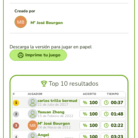
Creada por
Mª José Bourgon
Descarga la versión para jugar en papel
Imprime tu juego
Top 10 resultados
#
JUGADOR
ACIERTO
TIEMPO
carlos trillo bermudo
%
100
00:37
1
21 de Julio de 2017
Yaxuan Zheng
%
100
01:48
2
15 de Febrero de 2022
Mª José Bourgon
%
100
02:22
3
24 de Marzo de 2012
Angel
%
100
03:23
4