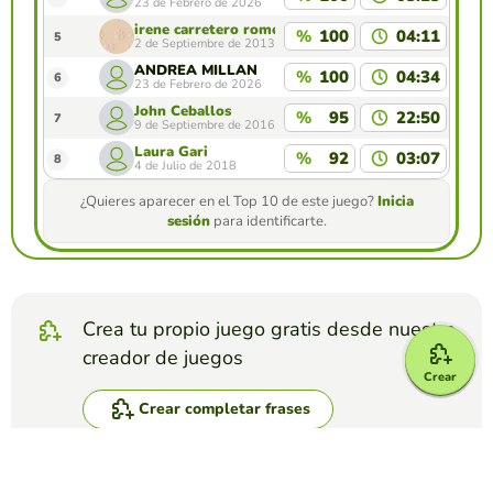
23 de Febrero de 2026
irene carretero romero
%
100
04:11
5
2 de Septiembre de 2013
ANDREA MILLAN
%
100
04:34
6
23 de Febrero de 2026
John Ceballos
%
95
22:50
7
9 de Septiembre de 2016
Laura Gari
%
92
03:07
8
4 de Julio de 2018
¿Quieres aparecer en el Top 10 de este juego?
Inicia
sesión
para identificarte.
Crea tu propio juego gratis desde nuestro
creador de juegos
Crear
Crear completar frases