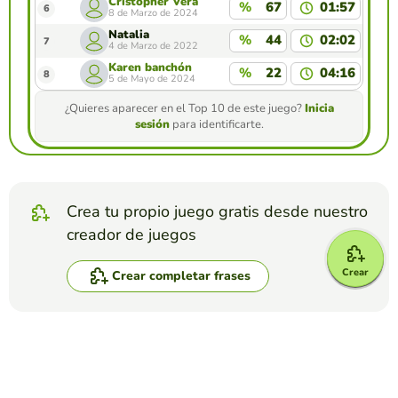
Cristopher Vera
%
67
01:57
6
8 de Marzo de 2024
Natalia
%
44
02:02
7
4 de Marzo de 2022
Karen banchón
%
22
04:16
8
5 de Mayo de 2024
¿Quieres aparecer en el Top 10 de este juego?
Inicia
sesión
para identificarte.
Crea tu propio juego gratis desde nuestro
creador de juegos
Crear
Crear completar frases
Compite contra tus amigos para ver quien
consigue la mejor puntuación en esta