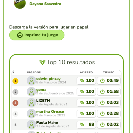
Dayana Saavedra
Descarga la versión para jugar en papel
Imprime tu juego
Top 10 resultados
#
JUGADOR
ACIERTO
TIEMPO
edwin pincay
%
100
00:49
1
8 de Marzo de 2024
gema
%
100
01:58
2
9 de Septiembre de 2025
LIZETH
%
100
02:03
3
7 de Agosto de 2021
martha Orozco
%
100
02:28
4
9 de Mayo de 2023
Paula Mahe
%
88
02:02
5
27 de Agosto de 2021