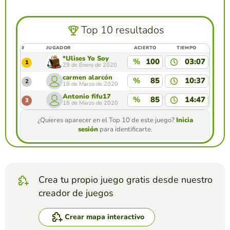
Top 10 resultados
#
JUGADOR
ACIERTO
TIEMPO
*Ulises Yo Soy
%
100
03:07
1
29 de Enero de 2020
carmen alarcón
%
85
10:37
2
18 de Marzo de 2020
Antonio fifu17
%
85
14:47
3
18 de Marzo de 2020
¿Quieres aparecer en el Top 10 de este juego?
Inicia
sesión
para identificarte.
Crea tu propio juego gratis desde nuestro
creador de juegos
Crear mapa interactivo