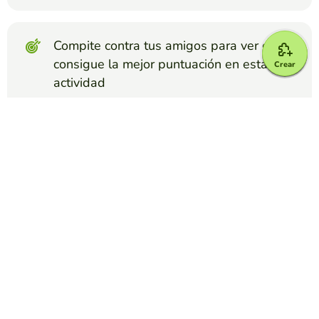
Compite contra tus amigos para ver quien
consigue la mejor puntuación en esta
Crear
actividad
Crear reto
Top juegos
Mapa Interactivo
Países de Europa (Escribir)
CONCHI GÓMEZ
(99)
Repaso de los países de Europa, excepto euroasiáticos.