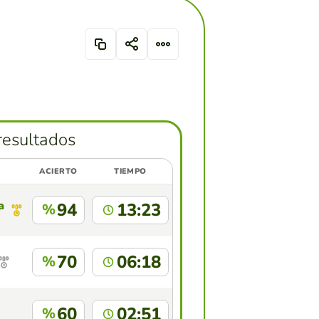
resultados
ACIERTO
TIEMPO
a para Jornalistas , Camões - SECOMS
94
13:23
%
70
06:18
%
60
02:51
%