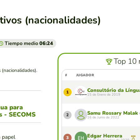
tivos (nacionalidades)
Tiempo medio
06:24
Top 10 
 (nacionalidades).
#
JUGADOR
Consultório da Língu
1
15 de Enero de 2019
gua para
Samu Rossary Malak
es - SECOMS
2
16 de Junio de 2022
Edgar Herrera
n papel
3