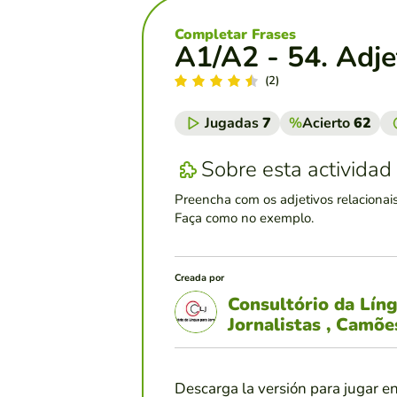
Completar Frases
A1/A2 - 54. Adje
(2)
Jugadas
7
%
Acierto
62
Sobre esta actividad
Preencha com os adjetivos relacionais
Faça como no exemplo.
Creada por
Consultório da Lín
Jornalistas , Camõ
Descarga la versión para jugar e