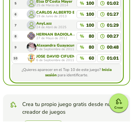
Elsa D'Costa Mayer
%
100
01:02
5
25 de Marzo de 2014
CARLOS ALBERTO ESCOBAR MONTOYA
%
100
01:27
6
19 de Junio de 2013
AnyLazz
%
100
01:29
7
24 de Abril de 2025
HERNAN BADIOLA ARNEDO
%
80
00:27
8
27 de Mayo de 2012
Alexandra Guayacundo Ramos
%
80
00:48
9
5 de Septiembre de 2011
JOSE DAVID CIFUENTES
%
60
01:01
10
6 de Septiembre de 2011
¿Quieres aparecer en el Top 10 de este juego?
Inicia
sesión
para identificarte.
Crea tu propio juego gratis desde nuestro
Crear
creador de juegos
Crear test