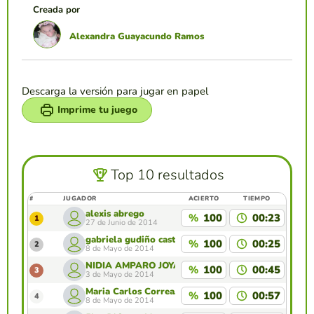
Creada por
Alexandra Guayacundo Ramos
Descarga la versión para jugar en papel
Imprime tu juego
Top 10 resultados
#
JUGADOR
ACIERTO
TIEMPO
alexis abrego
%
100
00:23
1
27 de Junio de 2014
gabriela gudiño castillo
%
100
00:25
2
8 de Mayo de 2014
NIDIA AMPARO JOYA CASTELLANOS
%
100
00:45
3
3 de Mayo de 2014
Maria Carlos CorreaJimenez
%
100
00:57
4
8 de Mayo de 2014