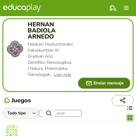
HERNAN
BADIOLA
ARNEDO
Helduen Hezkuntzarako
Irakaskuntzan III.
Gradoan Arlo
Zientifiko-Teknologikoa
( Natura, Matematika,
Teknologiak
...
Leer más
Enviar mensaje
Juegos
Cambi