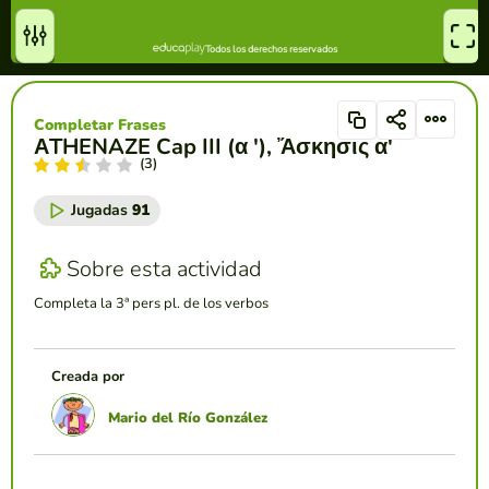
Completar Frases
ΑTHENAZE Cap III (α '), Ἄσκησις α'
(3)
Jugadas
91
Sobre esta actividad
Completa la 3ª pers pl. de los verbos
Creada por
Mario del Río González