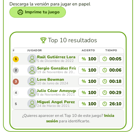
Descarga la versión para jugar en papel
Imprime tu juego
Top 10 resultados
#
JUGADOR
ACIERTO
TIEMPO
Raúl Gutiérrez Lora
%
100
00:05
1
5 de Diciembre de 2022
Sergio González Frías
%
100
00:06
2
19 de Noviembre de 2020
Love Bowman
%
100
00:18
3
10 de Junio de 2024
Julio César Ameyugo
%
100
00:29
4
8 de Noviembre de 2021
Miguel Angel Perez Sanchez
%
100
26:10
5
24 de Marzo de 2021
¿Quieres aparecer en el Top 10 de este juego?
Inicia
sesión
para identificarte.