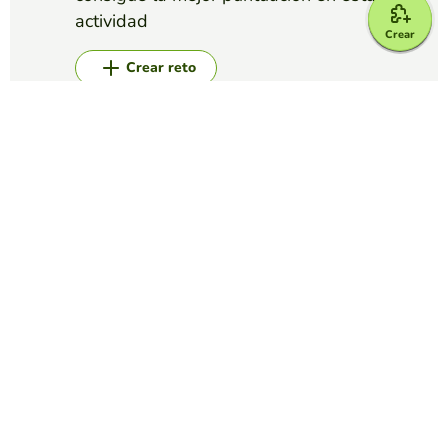
actividad
Crear
Crear reto
Top juegos
Sopa de Letras
inteligencia artificial
LAURA ARBOLEDA MEJIA
(55)
elavorar una sopa de letras con 20 palabras
Sopa de Letras
SOPA DE LETRAS DE LA NAVIDAD
PRIMERO PRIMARIA
(181)
Busca en esta sopa de letras palabras relacionadas con la
Navidad.