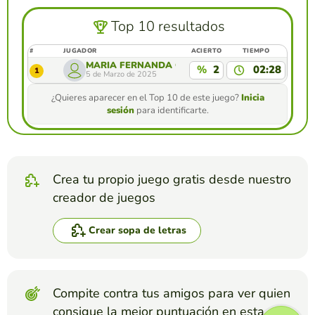
Top 10 resultados
#
JUGADOR
ACIERTO
TIEMPO
MARÍA FERNANDA CHAVARRIA
%
2
02:28
1
5 de Marzo de 2025
¿Quieres aparecer en el Top 10 de este juego?
Inicia
sesión
para identificarte.
Crea tu propio juego gratis desde nuestro
creador de juegos
Crear sopa de letras
Compite contra tus amigos para ver quien
consigue la mejor puntuación en esta