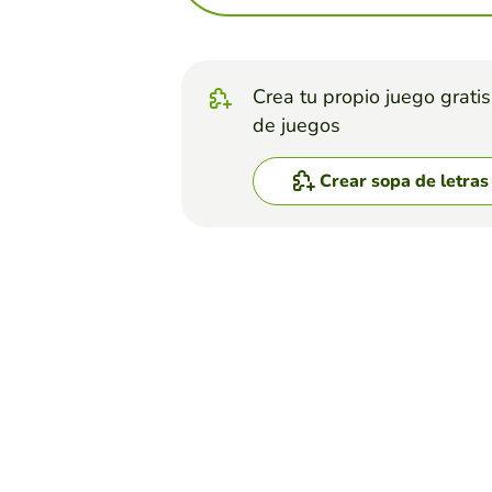
Crea tu propio juego grati
de juegos
Crear sopa de letras
Top juegos
Sopa de Letras
ENSOPADOS
YOFER BRYAN CALDERON HENAO
(141)