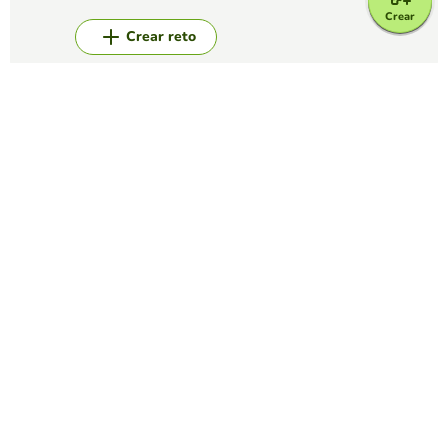
Crear
Crear reto
Top juegos
Sopa de Letras
Sopa de letras de electricidad
RUBÉN OSCAR PRADO GARCÍA
(327)
Resuelve la siguiente sopa de letras relacionada con la
electricidad
Sopa de Letras
inteligencia artificial
LAURA ARBOLEDA MEJIA
(55)
elavorar una sopa de letras con 20 palabras