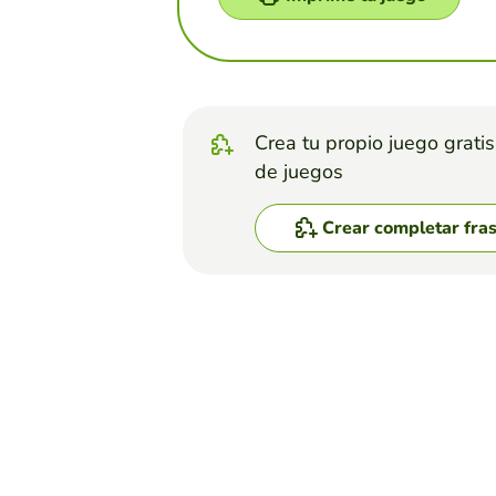
Crea tu propio juego grati
de juegos
Crear completar fra
Top juegos
Completar Frases
Past Simple