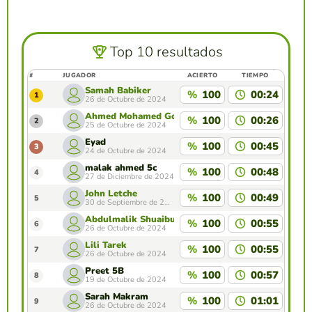
Top 10 resultados
#
JUGADOR
ACIERTO
TIEMPO
Samah Babiker
%
100
00:24
1
26 de Octubre de 2024
Ahmed Mohamed Gomaa 5E
%
100
00:26
2
25 de Octubre de 2024
Eyad
%
100
00:45
3
24 de Octubre de 2024
malak ahmed 5c
%
100
00:48
4
27 de Diciembre de 2024
John Letche
%
100
00:49
5
30 de Septiembre de 2024
Abdulmalik Shuaibu
%
100
00:55
6
26 de Octubre de 2024
Lili Tarek
%
100
00:55
7
26 de Octubre de 2024
Preet 5B
%
100
00:57
8
19 de Octubre de 2024
Sarah Makram
%
100
01:01
9
26 de Octubre de 2024