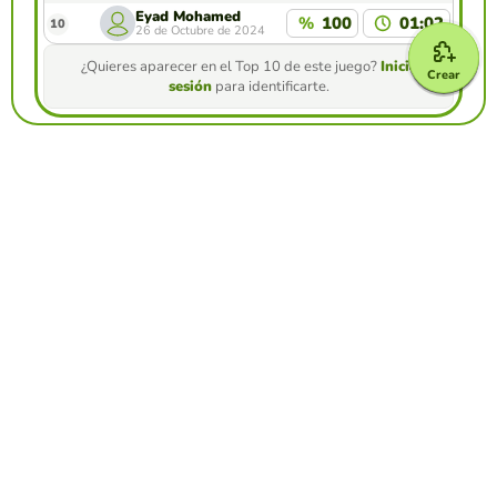
Eyad Mohamed
%
100
01:02
10
26 de Octubre de 2024
¿Quieres aparecer en el Top 10 de este juego?
Inicia
Crear
sesión
para identificarte.
Crea tu propio juego gratis desde nuestro
creador de juegos
Crear froggy jumps
Compite contra tus amigos para ver quien
consigue la mejor puntuación en esta
actividad
Crear reto