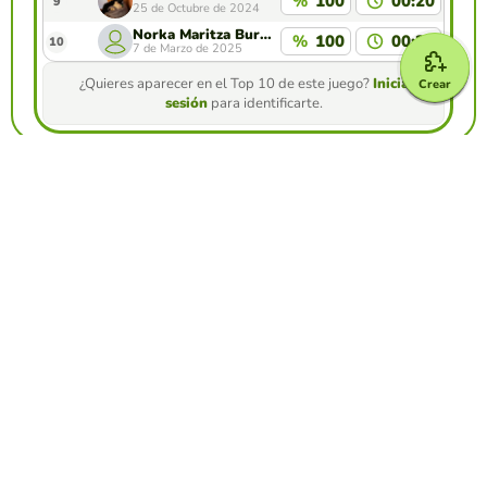
%
100
00:20
9
25 de Octubre de 2024
Norka Maritza Burgoa Juarez
%
100
00:20
10
7 de Marzo de 2025
¿Quieres aparecer en el Top 10 de este juego?
Inicia
Crear
sesión
para identificarte.
Crea tu propio juego gratis desde nuestro
creador de juegos
Crear froggy jumps
Compite contra tus amigos para ver quien
consigue la mejor puntuación en esta
actividad