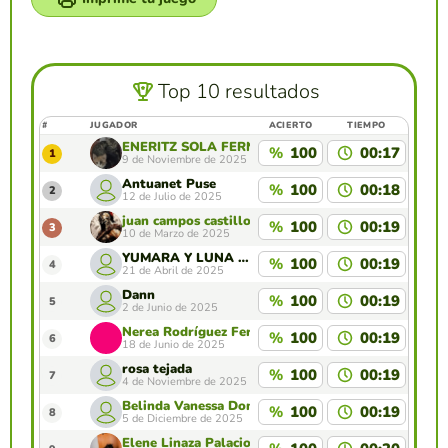
Top 10 resultados
#
JUGADOR
ACIERTO
TIEMPO
ENERITZ SOLA FERNANDEZ
%
100
00:17
1
9 de Noviembre de 2025
Antuanet Puse
%
100
00:18
2
12 de Julio de 2025
juan campos castillo campos castillo
%
100
00:19
3
10 de Marzo de 2025
YUMARA Y LUNA ARTEAGA
%
100
00:19
4
21 de Abril de 2025
Dann
%
100
00:19
5
2 de Junio de 2025
Nerea Rodríguez Fernández
%
100
00:19
6
18 de Junio de 2025
rosa tejada
%
100
00:19
7
4 de Noviembre de 2025
Belinda Vanessa Dominguez Cruz
%
100
00:19
8
5 de Diciembre de 2025
Elene Linaza Palacios