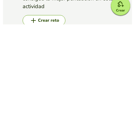
actividad
Crear
Crear reto
Top juegos
Sopa de Letras
ENSOPADOS
YOFER BRYAN CALDERON HENAO
(141)
encuenta las palabras en la siguiente sopa de letras con
respecto a la fotografia
Sopa de Letras
Sopa de letras de electricidad
RUBÉN OSCAR PRADO GARCÍA
(326)
Resuelve la siguiente sopa de letras relacionada con la