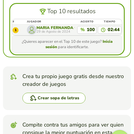
Top 10 resultados
#
JUGADOR
ACIERTO
TIEMPO
MARÍA FERNANDA GARCÍA PACHECO
%
100
02:44
1
29 de Agosto de 2024
¿Quieres aparecer en el Top 10 de este juego?
Inicia
sesión
para identificarte.
Crea tu propio juego gratis desde nuestro
creador de juegos
Crear sopa de letras
Compite contra tus amigos para ver quien
consigue la mejor puntuación en esta