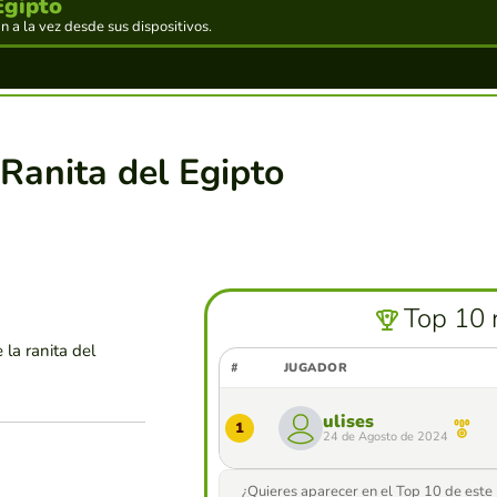
Egipto
 a la vez desde sus dispositivos.
 Ranita del Egipto
Top 10 
la ranita del
#
JUGADOR
ulises
1
24 de Agosto de 2024
¿Quieres aparecer en el Top 10 de este