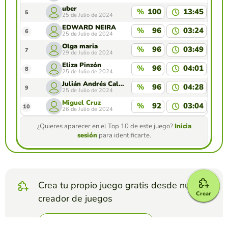
uber
%
100
13:45
5
25 de Julio de 2024
EDWARD NEIRA
%
96
03:24
6
25 de Julio de 2024
Olga maria
%
96
03:49
7
29 de Julio de 2024
Eliza Pinzón
%
96
04:01
8
25 de Julio de 2024
Julián Andrés Calderón León
%
96
04:28
9
25 de Julio de 2024
Miguel Cruz
%
92
03:04
10
26 de Julio de 2024
¿Quieres aparecer en el Top 10 de este juego?
Inicia
sesión
para identificarte.
Crea tu propio juego gratis desde nuestro
Crear
creador de juegos
Crear completar frases