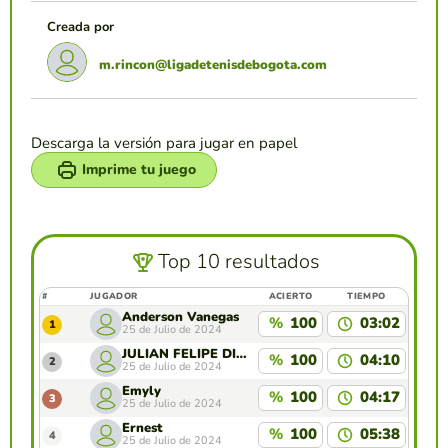
Creada por
m.rincon@ligadetenisdebogota.com
Descarga la versión para jugar en papel
Imprime tu juego
Top 10 resultados
#
JUGADOR
ACIERTO
TIEMPO
Anderson Vanegas
%
100
03:02
1
25 de Julio de 2024
JULIAN FELIPE DIAZ ROJAS
%
100
04:10
2
25 de Julio de 2024
Emyly
%
100
04:17
3
25 de Julio de 2024
Ernest
%
100
05:38
4
25 de Julio de 2024