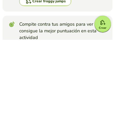
Crear froggy jumps
Compite contra tus amigos para ver quien
Crear
consigue la mejor puntuación en esta
actividad
Crear reto
Top juegos
Froggy Jumps
Quiz de Culpa mía película
YAMILA CHAVEZ
(169)
Demuestra cuánto sabes sobre la película Culpa mía con