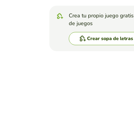
Crea tu propio juego grati
de juegos
Crear sopa de letras
Top juegos
Sopa de Letras
inteligencia artificial
LAURA ARBOLEDA MEJIA
(55)
elavorar una sopa de letras