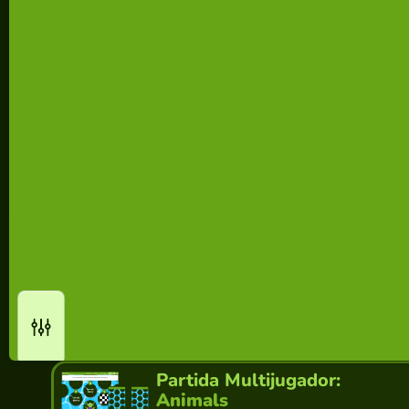
Partida Multijugador:
Animals