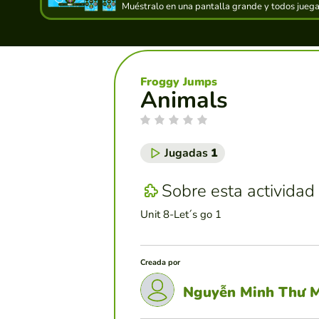
Muéstralo en una pantalla grande y todos juegan
Froggy Jumps
Animals
Jugadas
1
Sobre esta actividad
Unit 8-Let´s go 1
Creada por
Nguyễn Minh Thư M