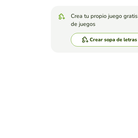
Crea tu propio juego grati
de juegos
Crear sopa de letras
Top juegos
Sopa de Letras
SOPA DE LETRAS DE
PRIMERO PRIMARIA
(180)
Busca en esta sopa de letra