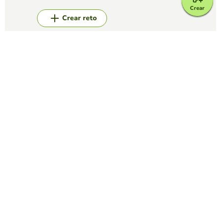
Crear
Crear reto
Top juegos
Sopa de Letras
SOPA DE LETRAS DE LA NAVIDAD
PRIMERO PRIMARIA
(182)
Busca en esta sopa de letras palabras relacionadas con la
Navidad.
Sopa de Letras
inteligencia artificial
LAURA ARBOLEDA MEJIA
(55)
elavorar una sopa de letras con 20 palabras