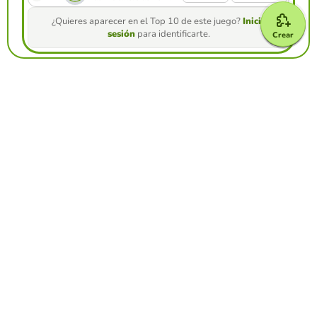
¿Quieres aparecer en el Top 10 de este juego?
Inicia
sesión
para identificarte.
Crear
Crea tu propio juego gratis desde nuestro
creador de juegos
Crear froggy jumps
Compite contra tus amigos para ver quien
consigue la mejor puntuación en esta
actividad
Crear reto