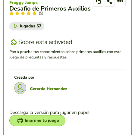
Froggy Jumps
Desafío de Primeros Auxilios
(5)
Jugadas
57
Sobre esta actividad
Pon a prueba tus conocimientos sobre primeros auxilios con este
juego de preguntas y respuestas.
Creada por
Gerardo Hernandez
Descarga la versión para jugar en papel
Imprime tu juego