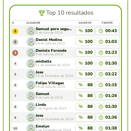
Top 10 resultados
#
JUGADOR
ACIERTO
TIEMPO
Samuel pero segundo
%
100
00:43
1
9 de Julio de 2024
Daniel Medina
%
100
01:03
2
29 de Julio de 2024
Daniela Foronda
%
100
01:23
3
9 de Julio de 2024
michelle
%
100
01:30
4
11 de Octubre de 2024
Jose
%
100
02:22
5
19 de Diciembre de 2024
Felipe Villegas
%
88
01:15
6
29 de Julio de 2024
Samuel
%
88
01:26
7
9 de Julio de 2024
Linda
%
88
01:30
8
1 de Agosto de 2024
Jose
%
88
01:36
9
20 de Diciembre de 2024
Emelyn
%
88
01:38
10
2 de Diciembre de 2024