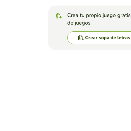
Crea tu propio juego grati
de juegos
Crear sopa de letras
Top juegos
Sopa de Letras
ENSOPADOS
YOFER BRYAN CALDERON HENAO
(141)
encuenta las palabras en la 