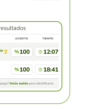
resultados
ACIERTO
TIEMPO
guez Garcia
100
12:07
%
100
18:41
%
 juego?
Inicia sesión
para identificarte.