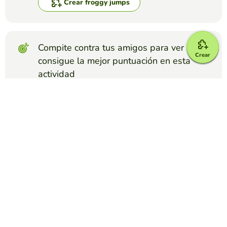
Crear froggy jumps
Compite contra tus amigos para ver quien
Crear
consigue la mejor puntuación en esta
actividad
Crear reto
Top juegos
Froggy Jumps
El valle de los lobos
MARCOS SIGNES
(104)
20 preguntas de este maravilloso libro