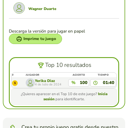
Wagner Duarte
Descarga la versión para jugar en papel
Imprime tu juego
Top 10 resultados
#
JUGADOR
ACIERTO
TIEMPO
Yerika Diaz
%
100
01:40
1
4 de Julio de 2024
¿Quieres aparecer en el Top 10 de este juego?
Inicia
sesión
para identificarte.
Crea tu propio juego gratis desde nuestro