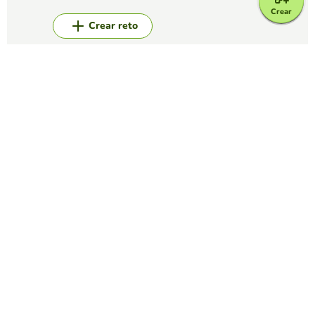
Crear
Crear reto
Top juegos
Sopa de Letras
SOPA DE LETRAS DE LA NAVIDAD
PRIMERO PRIMARIA
(182)
Busca en esta sopa de letras palabras relacionadas con la
Navidad.
Sopa de Letras
Sopa de letras de electricidad
RUBÉN OSCAR PRADO GARCÍA
(327)
Resuelve la siguiente sopa de letras relacionada con la
electricidad