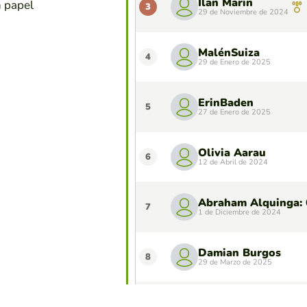
Ilan Marin
n papel
3
29 de Noviembre de 2024
MalénSuiza
4
29 de Enero de 2025
ErinBaden
5
27 de Enero de 2025
Olivia Aarau
6
12 de Abril de 2024
7
1 de Diciembre de 2024
Damian Burgos
8
29 de Marzo de 2025
AnaMarin
9