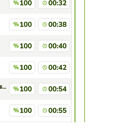
100
00:32
%
100
00:38
%
100
00:40
%
100
00:42
%
Abraham Alquinga: 6AO0X77RHRVV
100
00:54
%
100
00:55
%
100
00:57
%