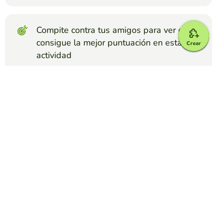
Compite contra tus amigos para ver quien
consigue la mejor puntuación en esta
Crear
actividad
Crear reto
Top juegos
Mapa Interactivo
Relieve de España
ANDALUCIA CAMAS
(3229)
Localizar los principales accidentes del relieve español