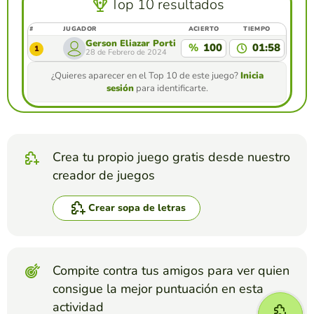
Top 10 resultados
#
JUGADOR
ACIERTO
TIEMPO
Gerson Eliazar Portillo Ramos
%
100
01:58
1
28 de Febrero de 2024
¿Quieres aparecer en el Top 10 de este juego?
Inicia
sesión
para identificarte.
Crea tu propio juego gratis desde nuestro
creador de juegos
Crear sopa de letras
Compite contra tus amigos para ver quien
consigue la mejor puntuación en esta
actividad