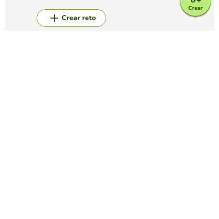
Crear
Crear reto
Top juegos
Sopa de Letras
ENSOPADOS
YOFER BRYAN CALDERON HENAO
(141)
encuenta las palabras en la siguiente sopa de letras con
respecto a la fotografia
Sopa de Letras
Camara Fotografica
BENYAMIN NARVAEZ QUINTANAN
(42)
Identificar conceptos relacionados con la cámara fotografica